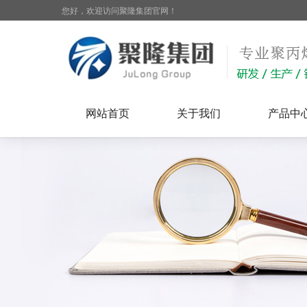
您好，欢迎访问聚隆集团官网！
网站首页
关于我们
产品中