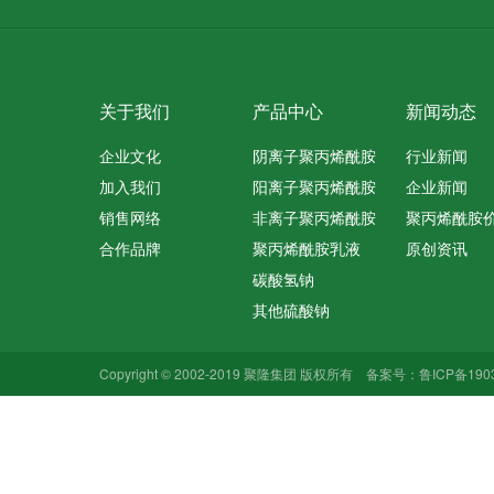
关于我们
产品中心
新闻动态
企业文化
阴离子聚丙烯酰胺
行业新闻
加入我们
阳离子聚丙烯酰胺
企业新闻
销售网络
非离子聚丙烯酰胺
聚丙烯酰胺
合作品牌
聚丙烯酰胺乳液
原创资讯
碳酸氢钠
其他硫酸钠
Copyright © 2002-2019 聚隆集团 版权所有 备案号：
鲁ICP备190