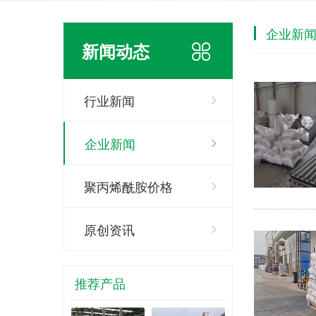
企业新
新闻动态
行业新闻
企业新闻
聚丙烯酰胺价格
原创资讯
推荐产品