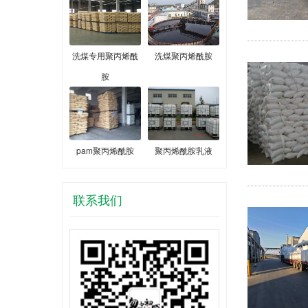
洗煤专用聚丙烯酰
洗煤聚丙烯酰胺
胺
pam聚丙烯酰胺
聚丙烯酰胺乳液
联系我们