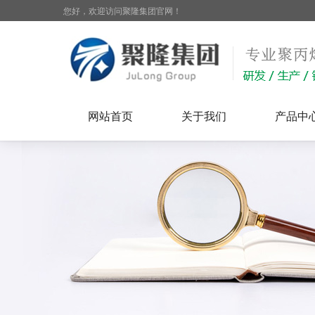
您好，欢迎访问聚隆集团官网！
网站首页
关于我们
产品中