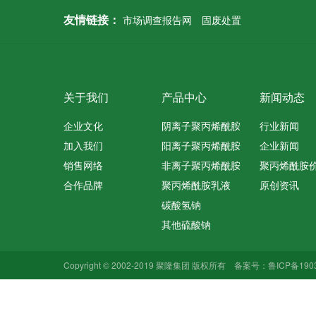
友情链接：
市场调查报告网
固废处置
关于我们
产品中心
新闻动态
企业文化
阴离子聚丙烯酰胺
行业新闻
加入我们
阳离子聚丙烯酰胺
企业新闻
销售网络
非离子聚丙烯酰胺
聚丙烯酰胺
合作品牌
聚丙烯酰胺乳液
原创资讯
碳酸氢钠
其他硫酸钠
Copyright © 2002-2019 聚隆集团 版权所有 备案号：
鲁ICP备190