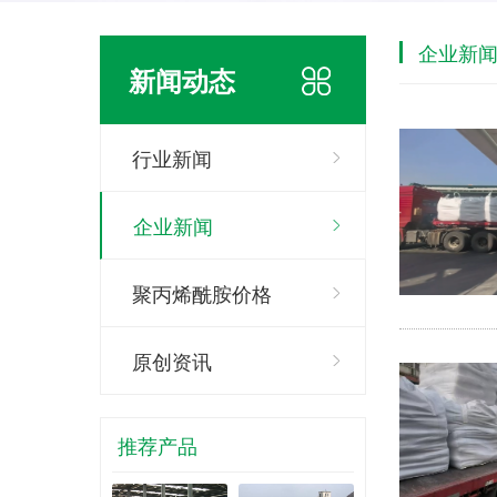
企业新
新闻动态
行业新闻
企业新闻
聚丙烯酰胺价格
原创资讯
推荐产品