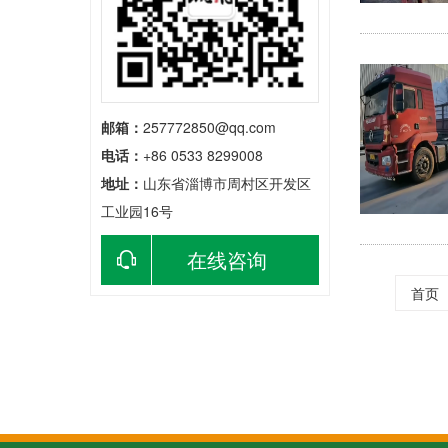
邮箱：
257772850@qq.com
电话：
+86 0533 8299008
地址：
山东省淄博市周村区开发区
工业园16号
在线咨询
首页