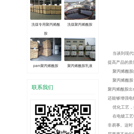
洗煤专用聚丙烯酰
洗煤聚丙烯酰胺
胺
当谈到现代制
提高产品的质
pam聚丙烯酰胺
聚丙烯酰胺乳液
聚丙烯酰胺
聚丙烯酰胺
联系我们
聚丙烯酰胺出
还能够增强电
优化工艺，
在电镀工艺中
非易事。这时
层厚度不均匀