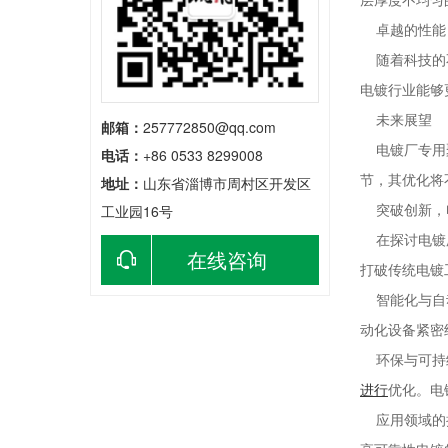
卓越的性能
随着科技的不
电镀行业能够
未来展望
邮箱：
257772850@qq.com
电镀厂专用
电话：
+86 0533 8299008
节，其优化将
地址：
山东省淄博市周村区开发区
突破创新，
工业园16号
在探讨电镀厂
在线咨询
打破传统电镀
智能化与自动
动化设备紧密
环保与可持续
进行
优化。电
应用领域的扩